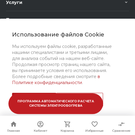
Услуги
Помощь
Использование файлов Cookie
Мы используем файлы cookie, разработанные
нашими специалистами и третьими лицами,
для анализа событий на нашем веб-сайте.
Мы в соц. сетях
Продолжая просмотр страниц нашего сайта,
вы принимаете условия его использования.
Более подробные сведения смотрите
в
Политике конфиденциальности
.
Принимаю
Подробнее
ПРОГРАММА АВТОМАТИЧЕСКОГО РАСЧЕТА
СИСТЕМЫ ЭЛЕКТРООБОГРЕВА
© 2026 ООО "Санто Рус", Все права защищены
Главная
Главная
Кабинет
Кабинет
Корзина
Корзина
Избранные
Избранные
Сравнение
Сравнение