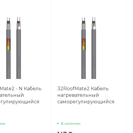
Mate2 - N Кабель
32RoofMate2 Кабель
вательный
нагревательный
егулирующийся
саморегулирующийся
чии
В наличии