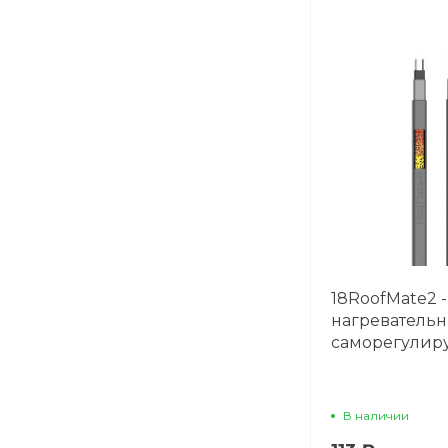
18RoofMate2 -
нагреватель
саморегули
В наличии