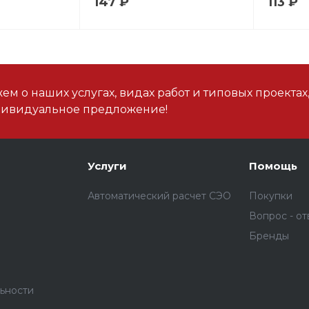
147 ₽
113 ₽
м о наших услугах, видах работ и типовых проектах
дивидуальное предложение!
Услуги
Помощь
Автоматический расчет СЭО
Покупки
Вопрос - от
Бренды
ьности