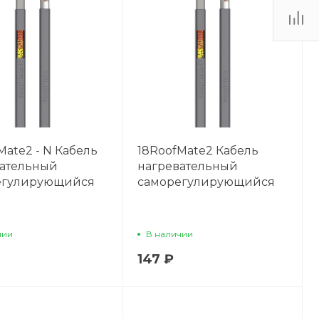
Mate2 - N Кабель
18RoofMate2 Кабель
вательный
нагревательный
егулирующийся
саморегулирующийся
чии
В наличии
147 ₽