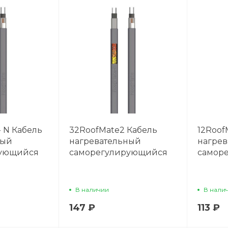
- N Кабель
32RoofMate2 Кабель
12Roof
ный
нагревательный
нагре
рующийся
саморегулирующийся
самор
В наличии
В нали
147 ₽
113 ₽