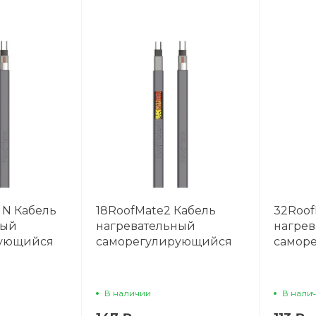
 N Кабель
18RoofMate2 Кабель
32Roof
ный
нагревательный
нагре
рующийся
саморегулирующийся
самор
В наличии
В нали