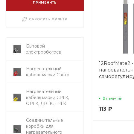
ПРИМЕНИТЬ
СБРОСИТЬ ФИЛЬТР
Бытовой
электрообогрев
12RoofMate2 -
Нагревательный
нагреватель
кабель марки Санто
саморегули
Нагревательный
кабель марки СРГК,
В наличии
ОРГК, ДРГК, ТРГК
113 ₽
Соединительные
коробки для
нагревательного