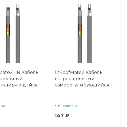
Mate2 - N Кабель
12RoofMate2 Кабель
вательный
нагревательный
егулирующийся
саморегулирующийся
чии
В наличии
147 ₽