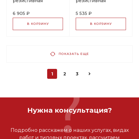
резистивная
резистивная
нагревательная
нагревательная
секция
секция
6 905 ₽
5 535 ₽
В КОРЗИНУ
В КОРЗИНУ
ПОКАЗАТЬ ЕЩЕ
1
2
3
Нужна консультация?
Подробно расскажем о наших услугах, видах
работ и типовых проектах, рассчитаем