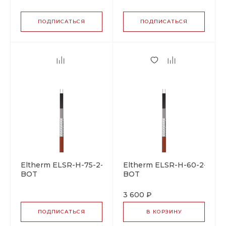
саморегулирующийся
саморегулирующийся
греющий кабель
греющий кабель
ПОДПИСАТЬСЯ
ПОДПИСАТЬСЯ
Eltherm ELSR-H-75-2-
Eltherm ELSR-H-60-2-
BOT
BOT
саморегулирующийся
саморегулирующийся
греющий кабель
греющий кабель
3 600 ₽
ПОДПИСАТЬСЯ
В КОРЗИНУ