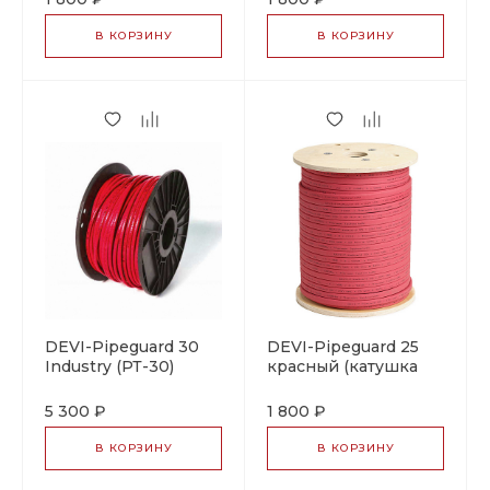
греющий кабель
греющий кабель
В КОРЗИНУ
В КОРЗИНУ
DEVI-Pipeguard 30
DEVI-Pipeguard 25
Industry (РТ-30)
красный (катушка
красный (катушка
~750м, ±10%)
300м, ±10%)
саморегулирующийся
5 300 ₽
1 800 ₽
саморегулирующийся
греющий кабель
греющий кабель
В КОРЗИНУ
В КОРЗИНУ