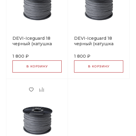
DEVI-Iceguard 18
DEVI-Iceguard 18
черный (катушка
черный (катушка
~720м) (B)
~250м, ±10%)
саморегулирующийся
саморегулирующийся
1 800 ₽
1 800 ₽
греющий кабель
греющий кабель
В КОРЗИНУ
В КОРЗИНУ