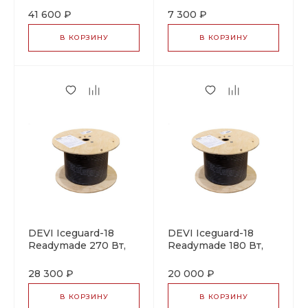
саморегулирующийся
греющий кабель
41 600 ₽
7 300 ₽
греющий кабель
В КОРЗИНУ
В КОРЗИНУ
DEVI Iceguard-18
DEVI Iceguard-18
Readymade 270 Вт,
Readymade 180 Вт,
15м
10м
саморегулирующийся
саморегулирующийся
28 300 ₽
20 000 ₽
греющий кабель
греющий кабель
В КОРЗИНУ
В КОРЗИНУ