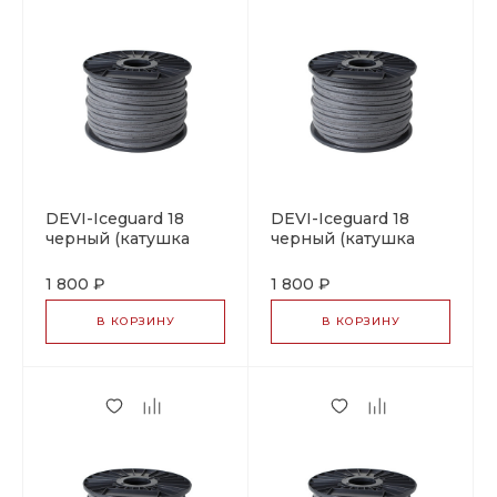
DEVI-Iceguard 18
DEVI-Iceguard 18
черный (катушка
черный (катушка
~750м, ±10%)
~750м)
саморегулирующийся
саморегулирующийся
1 800 ₽
1 800 ₽
греющий кабель
греющий кабель
В КОРЗИНУ
В КОРЗИНУ