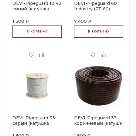
DEVI-Pipeguard 10 V2
DEVI-Pipeguard 60
синий (катушка
Industry (РТ-60)
~1000м)
красный (катушка
саморегулирующийся
300м, ±10%)
1 300 ₽
7 400 ₽
греющий кабель
саморегулирующийся
греющий кабель
В КОРЗИНУ
В КОРЗИНУ
DEVI-Pipeguard 33
DEVI-Pipeguard 33
серый (катушка
коричневый (катушка
~250м, ±10%)
~305м) (B)
саморегулирующийся
саморегулирующийся
1 800 ₽
1 800 ₽