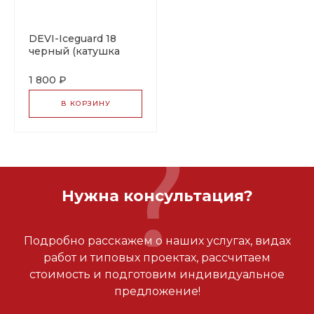
DEVI-Iceguard 18
черный (катушка
~100м, ±10%)
саморегулирующийся
1 800 ₽
греющий кабель
В КОРЗИНУ
Нужна консультация?
Подробно расскажем о наших услугах, видах
работ и типовых проектах, рассчитаем
стоимость и подготовим индивидуальное
предложение!