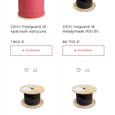
DEVI-Pipeguard 25
DEVI Iceguard-18
красный (катушка
Readymade 900 Вт,
~100м, ±10%)
50м
саморегулирующийся
саморегулирующийся
1 800 ₽
86 700 ₽
греющий кабель
греющий кабель
В КОРЗИНУ
В КОРЗИНУ