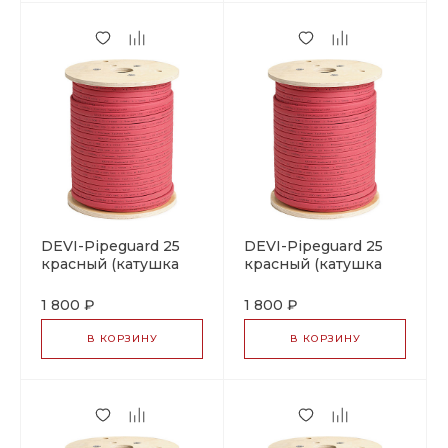
DEVI-Pipeguard 25
DEVI-Pipeguard 25
красный (катушка
красный (катушка
~750м)
~720м) (B)
саморегулирующийся
саморегулирующийся
1 800 ₽
1 800 ₽
греющий кабель
греющий кабель
В КОРЗИНУ
В КОРЗИНУ