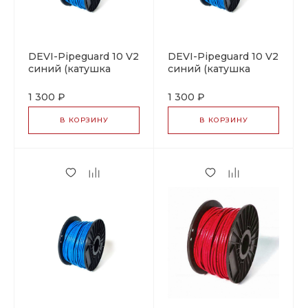
DEVI-Pipeguard 10 V2
DEVI-Pipeguard 10 V2
синий (катушка
синий (катушка
~300м, ±10%)
~100м)
саморегулирующийся
саморегулирующийся
1 300 ₽
1 300 ₽
греющий кабель
греющий кабель
В КОРЗИНУ
В КОРЗИНУ