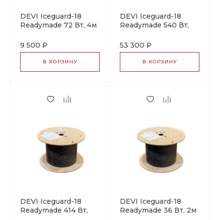
DEVI Iceguard-18
DEVI Iceguard-18
Readymade 72 Вт, 4м
Readymade 540 Вт,
саморегулирующийся
30м
греющий кабель
саморегулирующийся
9 500 ₽
53 300 ₽
греющий кабель
В КОРЗИНУ
В КОРЗИНУ
DEVI Iceguard-18
DEVI Iceguard-18
Readymade 414 Вт,
Readymade 36 Вт, 2м
23м
саморегулирующийся