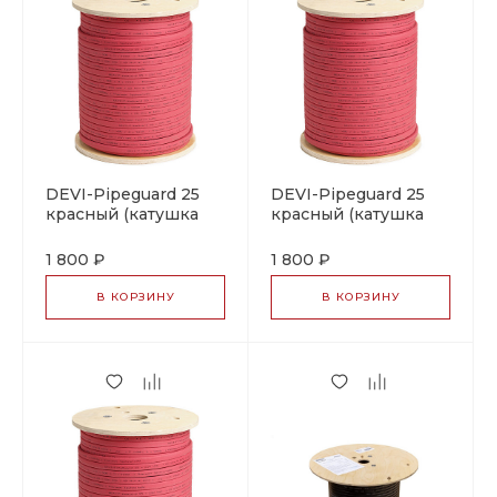
DEVI-Pipeguard 25
DEVI-Pipeguard 25
красный (катушка
красный (катушка
~250м, ±10%), на отрез
~250м, ±10%)
саморегулирующийся
саморегулирующийся
1 800 ₽
1 800 ₽
греющий кабель
греющий кабель
В КОРЗИНУ
В КОРЗИНУ