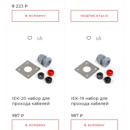
теплоизоляцию IEK-
8 223 ₽
TES-1 LT
В КОРЗИНУ
ПОДПИСАТЬСЯ
IEK-20 набор для
IEK-19 набор для
прохода кабелей
прохода кабелей
через
через
теплоизоляцию
теплоизоляцию
987 ₽
987 ₽
В КОРЗИНУ
В КОРЗИНУ