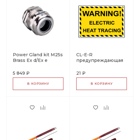
Power Gland kit M25s
CL-E-R
Brass Ex d/Ex e
предупреждающая
кабельный ввод для
табличка
бронированного
5 849 ₽
21 ₽
кабеля
В КОРЗИНУ
В КОРЗИНУ