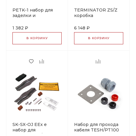
PETK-1 набор для
TERMINATOR ZS/Z
заделки и
коробка
сращивания кабеля
соединительная с
комплектом для
1 382 ₽
6 148 ₽
сращивания
греющего кабеля
В КОРЗИНУ
В КОРЗИНУ
SK-SX-OJ EEx e
Набор для прохода
набор для
кабеля TESH/PT100
соединения/ремонта
через