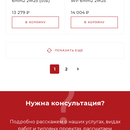
6mm2 2M25 (Std.)
WP 6mm2 2M25
коробка
коробка
соединительная
соединительная
13 279 ₽
14 004 ₽
В КОРЗИНУ
В КОРЗИНУ
ПОКАЗАТЬ ЕЩЕ
1
2
Нужна консультация?
Подробно расскажем о наших услугах, видах
работ и типовых проектах, рассчитаем