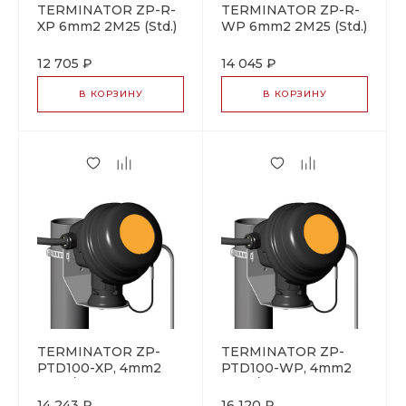
TERMINATOR ZP-R-
TERMINATOR ZP-R-
XP 6mm2 2M25 (Std.)
WP 6mm2 2M25 (Std.)
коробка
коробка
соединительная
соединительная
12 705 ₽
14 045 ₽
В КОРЗИНУ
В КОРЗИНУ
TERMINATOR ZP-
TERMINATOR ZP-
PTD100-XP, 4mm2
PTD100-WP, 4mm2
1M25/3M20 коробка
1M25/3M20 (Std.)
соединительная
коробка
14 243 ₽
16 120 ₽