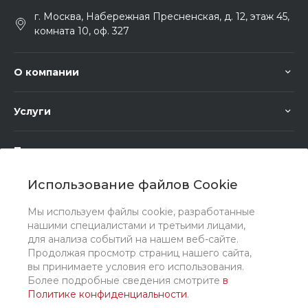
г. Москва, Набережная Пресненская, д. 12, этаж 45,
комната 10, оф. 327
О компании
Услуги
Помощь
Использование файлов Cookie
Мы используем файлы cookie, разработанные
нашими специалистами и третьими лицами,
для анализа событий на нашем веб-сайте.
Мы в соц. сетях
Продолжая просмотр страниц нашего сайта,
вы принимаете условия его использования.
Более подробные сведения смотрите
в
Политике конфиденциальности
.