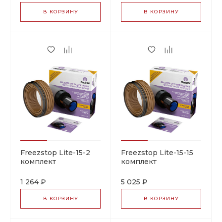
В КОРЗИНУ
В КОРЗИНУ
Freezstop Lite-15-2
Freezstop Lite-15-15
комплект
комплект
саморегулирующегося
саморегулирующегося
греющего кабеля
греющего кабеля
1 264 ₽
5 025 ₽
В КОРЗИНУ
В КОРЗИНУ