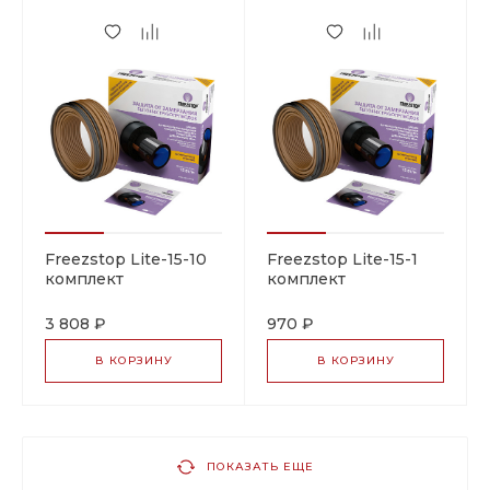
Freezstop Lite-15-10
Freezstop Lite-15-1
комплект
комплект
саморегулирующегося
саморегулирующегося
греющего кабеля
греющего кабеля
3 808 ₽
970 ₽
В КОРЗИНУ
В КОРЗИНУ
ПОКАЗАТЬ ЕЩЕ