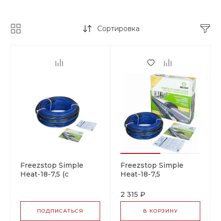
Сортировка
Freezstop Simple
Freezstop Simple
Heat-18-7,5 (с
Heat-18-7,5
паспортом, без
резистивная
коробки)
нагревательная
2 315 ₽
резистивная
секция
нагревательная
ПОДПИСАТЬСЯ
В КОРЗИНУ
секция