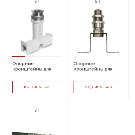
Опорные
Опорные
кронштейны для
кронштейны для
прохождения
прохождения
теплоизоляции ОКТ4
теплоизоляции ОКТ1
(FRAME-CORD)
ПОДПИСАТЬСЯ
ПОДПИСАТЬСЯ