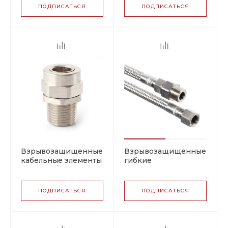
теплоизоляции ОКТ3
ПОДПИСАТЬСЯ
ПОДПИСАТЬСЯ
(FRAME-P1CORD)
Взрывозащищенные
Взрывозащищенные
кабельные элементы
гибкие
КВТ (FEC/CORD) для
армированные
ввода греющего
кабельные элементы
кабеля
серии МГМ, MГМА
ПОДПИСАТЬСЯ
ПОДПИСАТЬСЯ
(SP)