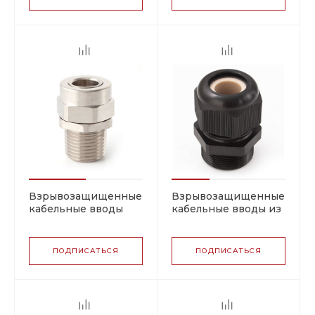
трубопроводах,
трубопроводах,
металлорукавах;
металлорукавах;
внутренняя резьба
наружная резьба для
для внешнего
внешнего
присоединения
присоединения
Взрывозащищенные
Взрывозащищенные
кабельные вводы
кабельные вводы из
КНВ (FEC) для
полиамида КНЕП для
небронированного
небронированного
кабеля
кабеля
ПОДПИСАТЬСЯ
ПОДПИСАТЬСЯ