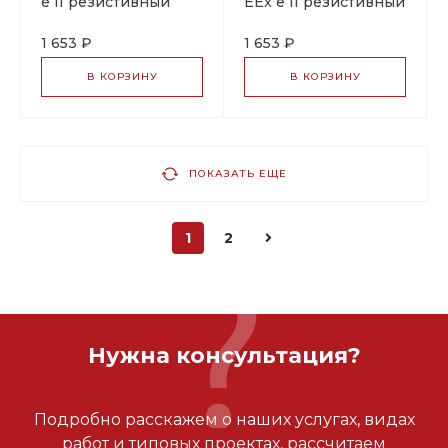
e II резистивный
EEx e II резистивный
греющий кабель
греющий кабель
1 653 ₽
1 653 ₽
В КОРЗИНУ
В КОРЗИНУ
ПОКАЗАТЬ ЕЩЕ
1
2
Нужна консультация?
Подробно расскажем о наших услугах, видах
работ и типовых проектах, рассчитаем