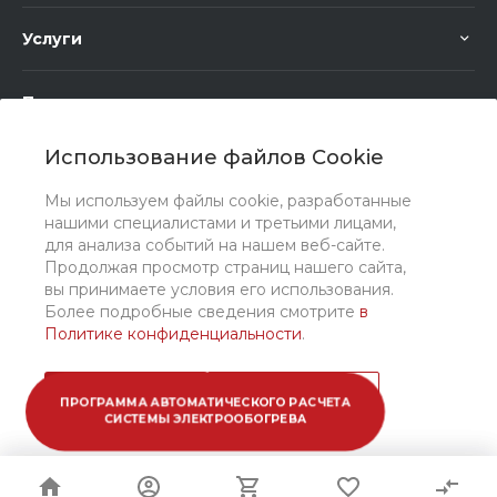
Услуги
Помощь
Использование файлов Cookie
Мы используем файлы cookie, разработанные
нашими специалистами и третьими лицами,
для анализа событий на нашем веб-сайте.
Мы в соц. сетях
Продолжая просмотр страниц нашего сайта,
вы принимаете условия его использования.
Более подробные сведения смотрите
в
Политике конфиденциальности
.
Принимаю
Подробнее
ПРОГРАММА АВТОМАТИЧЕСКОГО РАСЧЕТА
СИСТЕМЫ ЭЛЕКТРООБОГРЕВА
© 2026 ООО "Санто Рус", Все права защищены