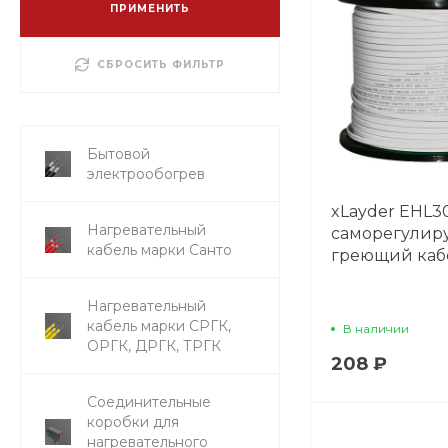
ПРИМЕНИТЬ
СБРОСИТЬ ФИЛЬТР
Бытовой
электрообогрев
xLayder EHL3
Нагревательный
саморегули
кабель марки Санто
греющий каб
Нагревательный
кабель марки СРГК,
В наличии
ОРГК, ДРГК, ТРГК
208 ₽
Соединительные
коробки для
нагревательного