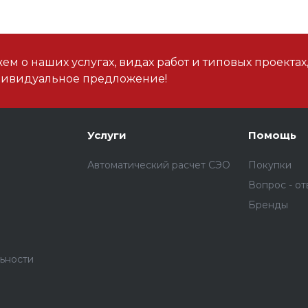
м о наших услугах, видах работ и типовых проектах
дивидуальное предложение!
Услуги
Помощь
Автоматический расчет СЭО
Покупки
Вопрос - от
Бренды
ьности