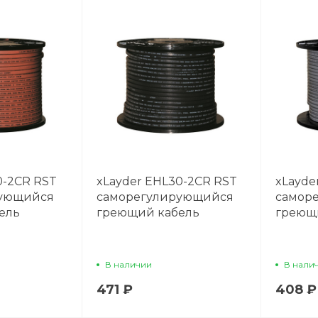
0-2CR RST
xLayder EHL30-2CR RST
xLayde
рующийся
саморегулирующийся
самор
ель
греющий кабель
греющ
В наличии
В нали
471 ₽
408 ₽