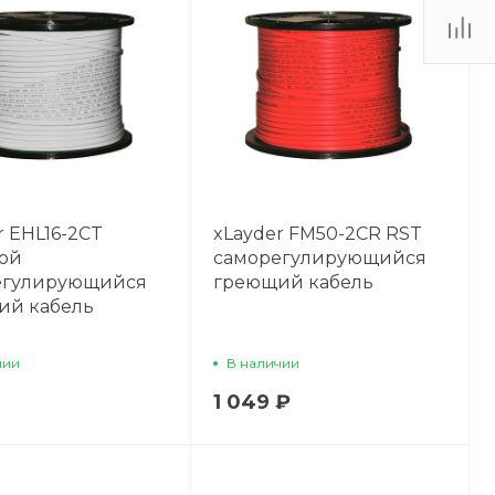
r EHL16-2CT
xLayder FM50-2CR RST
ой
саморегулирующийся
егулирующийся
греющий кабель
ий кабель
чии
В наличии
1 049 ₽