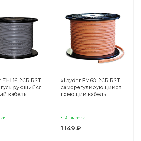
r EHL16-2CR RST
xLayder FM60-2CR RST
егулирующийся
саморегулирующийся
ий кабель
греющий кабель
чии
В наличии
1 149 ₽