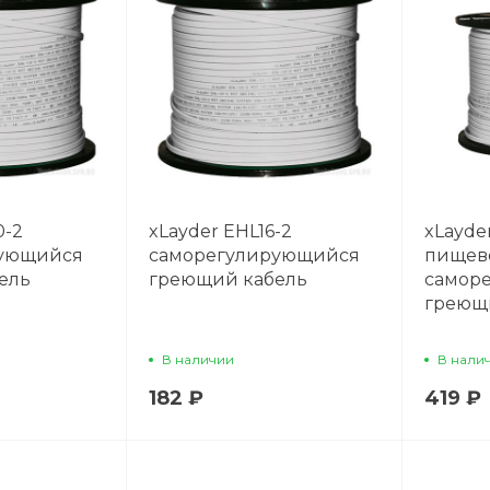
0-2
xLayder EHL16-2
xLayde
рующийся
саморегулирующийся
пищев
ель
греющий кабель
самор
греющ
В наличии
В нали
182 ₽
419 ₽