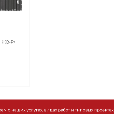
 НЖВ-Р/
)
м о наших услугах, видах работ и типовых проектах