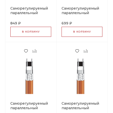
Саморегулируемый
Саморегулируемый
параллельный
параллельный
греющий кабель
греющий кабель
PSB 15
PSB 15, тип 07-5801-
849 ₽
699 ₽
(фторполимерная
2156
оболочка), тип 07-
В КОРЗИНУ
В КОРЗИНУ
5801-2155
Саморегулируемый
Саморегулируемый
параллельный
параллельный
греющий кабель
греющий кабель