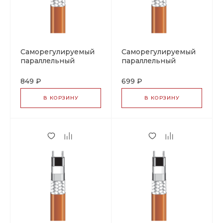
Саморегулируемый
Саморегулируемый
параллельный
параллельный
греющий кабель
греющий кабель
PSB 13
PSB 13, тип 07-5801-
849 ₽
699 ₽
(фторполимерная
2136
оболочка), тип 07-
В КОРЗИНУ
В КОРЗИНУ
5801-2135