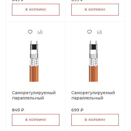
(фторполимерная
2156
оболочка), тип 07-
В КОРЗИНУ
В КОРЗИНУ
5801-2155
Саморегулируемый
Саморегулируемый
параллельный
параллельный
греющий кабель
греющий кабель
PSB 26
PSB 26, тип 07-5801-
849 ₽
699 ₽
(фторполимерная
2266
оболочка), тип 07-
В КОРЗИНУ
В КОРЗИНУ
5801-2266