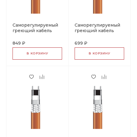
Саморегулируемый
Саморегулируемый
греющий кабель
греющий кабель
PSB 10
PSB 10, тип 07-5801-
(фторполимерная
2106
849 ₽
699 ₽
оболочка), тип 07-
5801-2105
В КОРЗИНУ
В КОРЗИНУ