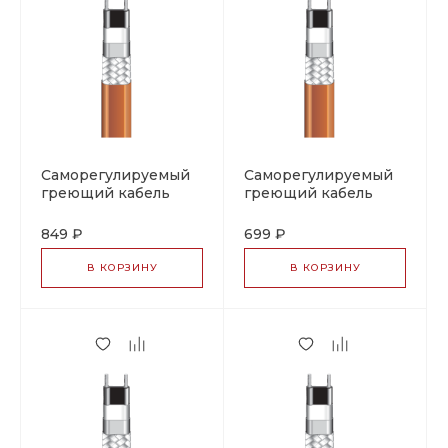
Саморегулируемый
Саморегулируемый
греющий кабель
греющий кабель
PSB 10
PSB 10, тип 07-5801-
(фторполимерная
2106
849 ₽
699 ₽
оболочка), тип 07-
5801-2105
В КОРЗИНУ
В КОРЗИНУ