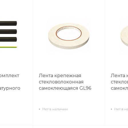
омплект
Лента крепежная
Лента 
стекловолоконная
стекло
атурного
самоклеющаяся GL96
самок
Нет в наличии
Нет в н