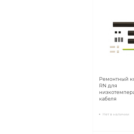
Ремонтный к
RN для
низкотемпер
кабеля
Нет в наличии