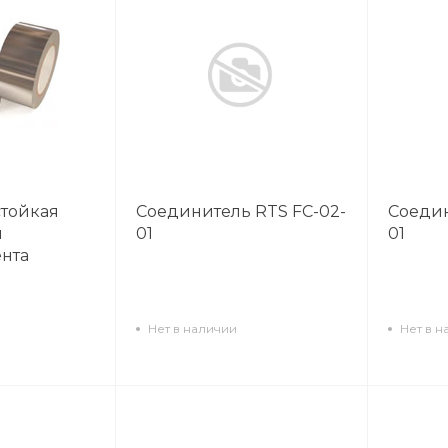
стойкая
Соединитель RTS FC-02-
Соедин
я
01
01
нта
Нет в наличии
Нет в н