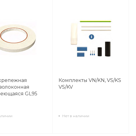
крепежная
Комплекты VN/KN, VS/KS
волоконная
VS/KV
леющаяся GL95
аличии
Нет в наличии