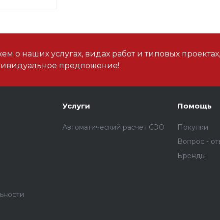
м о наших услугах, видах работ и типовых проектах
дивидуальное предложение!
Услуги
Помощь
Автоматический расчет СЭО
Покупки
Вопрос - от
Бренды
ьности