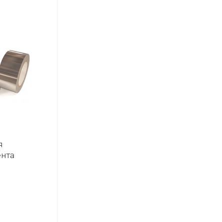
я
нта