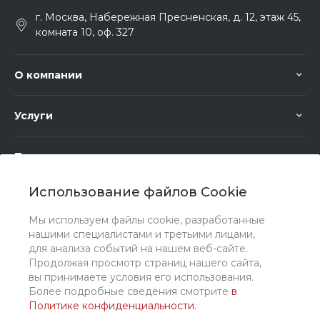
г. Москва, Набережная Пресненская, д. 12, этаж 45,
комната 10, оф. 327
О компании
Услуги
Помощь
Использование файлов Cookie
Мы используем файлы cookie, разработанные
нашими специалистами и третьими лицами,
для анализа событий на нашем веб-сайте.
Мы в соц. сетях
Продолжая просмотр страниц нашего сайта,
вы принимаете условия его использования.
Более подробные сведения смотрите
в
Политике конфиденциальности
.