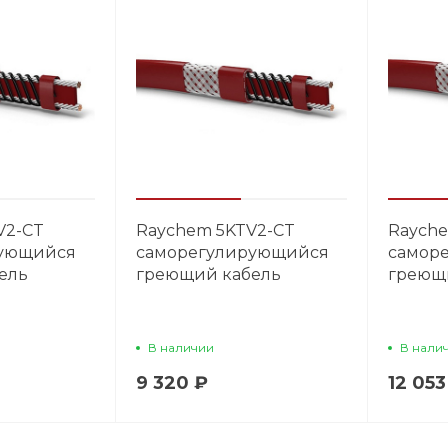
V2-CT
Raychem 5KTV2-CT
Raych
рующийся
саморегулирующийся
самор
ель
греющий кабель
греющ
В наличии
В нали
9 320 ₽
12 053