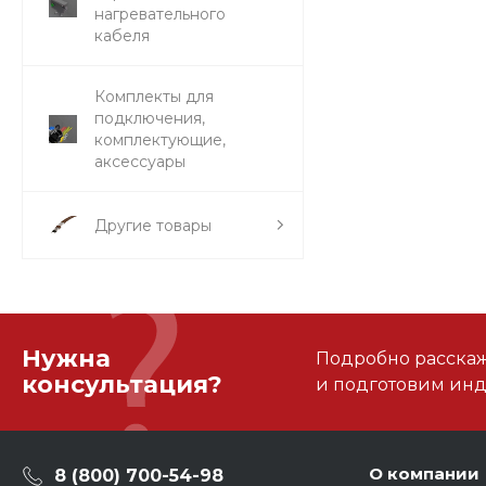
нагревательного
кабеля
Комплекты для
подключения,
комплектующие,
аксессуары
Другие товары
Нужна
Подробно расскаже
консультация?
и подготовим ин
О компании
8 (800) 700-54-98