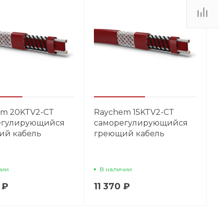
em 20KTV2-CT
Raychem 15KTV2-CT
егулирующийся
саморегулирующийся
ий кабель
греющий кабель
чии
В наличии
 ₽
11 370 ₽