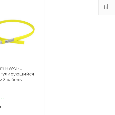
em HWAT-L
егулирующийся
ий кабель
чии
₽