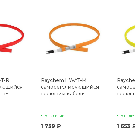
T-R
Raychem HWAT-M
Raych
рующийся
саморегулирующийся
самор
ель
греющий кабель
греющ
В наличии
В нали
1 739 ₽
1 653 