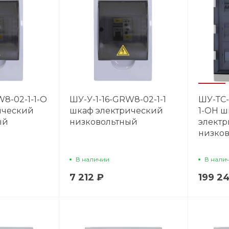
W8-02-1-1-O
ШУ-У-1-16-GRW8-02-1-1
ШУ-ТС-
ический
шкаф электрический
1-OH ш
ый
низковольтный
элект
низко
В наличии
В нали
7 212 ₽
199 2