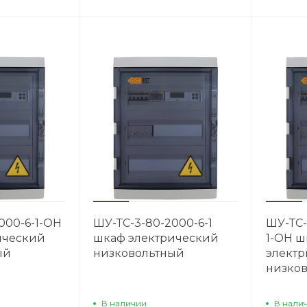
000-6-1-OH
ШУ-ТС-3-80-2000-6-1
ШУ-ТС-
ический
шкаф электрический
1-OH ш
ый
низковольтный
элект
низко
В наличии
В нали