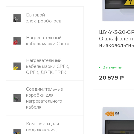
Бытовой
электрообогрев
ШУ-У-3-20-GR
Нагревательный
O шкаф элек
кабель марки Санто
низковольтн
Нагревательный
кабель марки СРГК,
В наличии
ОРГК, ДРГК, ТРГК
20 579 ₽
Соединительные
коробки для
нагревательного
кабеля
Комплекты для
подключения,