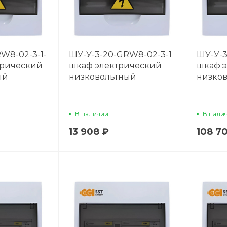
W8-02-3-1-
ШУ-У-3-20-GRW8-02-3-1
ШУ-У-3
трический
шкаф электрический
шкаф 
ый
низковольтный
низко
В наличии
В нали
13 908 ₽
108 7