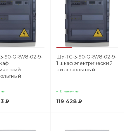
3-90-GRW8-02-9-
ШУ-ТС-3-90-GRW8-02-9-
каф
1 шкаф электрический
рический
низковольтный
вольтный
чии
В наличии
43 ₽
119 428 ₽