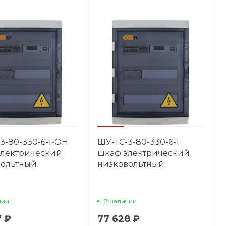
3-80-330-6-1-OH
ШУ-ТС-3-80-330-6-1
электрический
шкаф электрический
вольтный
низковольтный
чии
В наличии
7 ₽
77 628 ₽