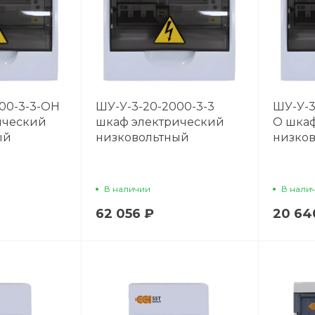
00-3-3-OH
ШУ-У-3-20-2000-3-3
ШУ-У-3
ический
шкаф электрический
O шка
ый
низковольтный
низко
В наличии
В нали
62 056 ₽
20 64