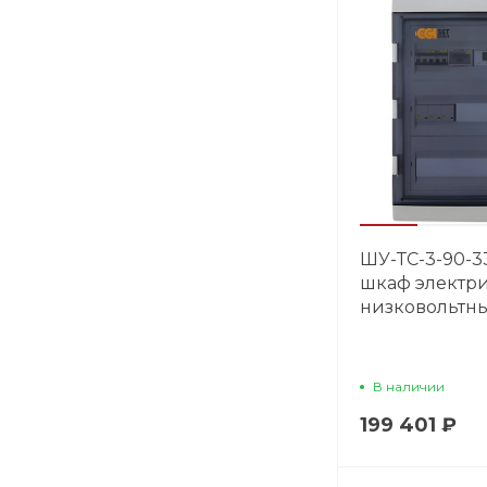
ШУ-ТС-3-90-3
шкаф электр
низковольтн
В наличии
199 401 ₽