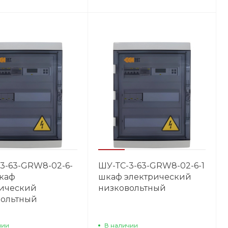
3-63-GRW8-02-6-
ШУ-ТС-3-63-GRW8-02-6-1
каф
шкаф электрический
рический
низковольтный
вольтный
чии
В наличии