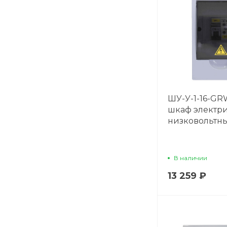
ШУ-У-1-16-GR
шкаф электр
низковольтн
В наличии
13 259 ₽