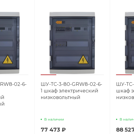
GRW8-02-6-
ШУ-ТС-3-80-GRW8-02-6-
ШУ-ТС-
1 шкаф электрический
шкаф 
ий
низковольтный
низко
ый
В наличии
В нали
77 473 ₽
88 52