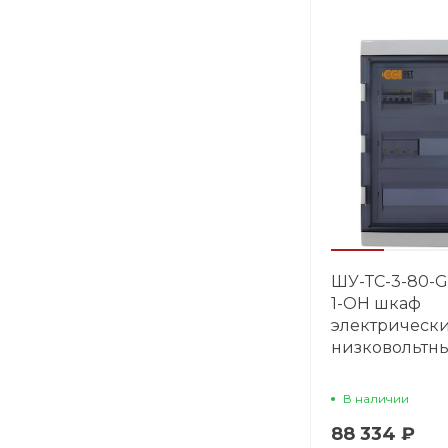
ШУ-ТС-3-80-
1-OH шкаф
электрическ
низковольтн
В наличии
88 334 ₽