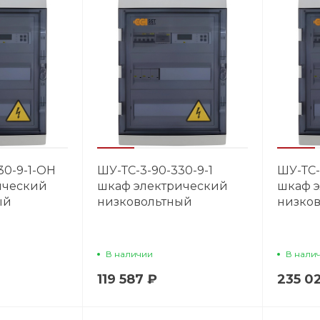
30-9-1-OH
ШУ-ТС-3-90-330-9-1
ШУ-ТС-
ический
шкаф электрический
шкаф 
ый
низковольтный
низко
В наличии
В нали
119 587 ₽
235 0