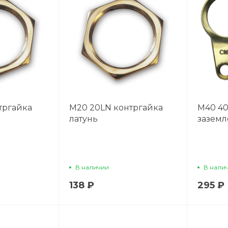
тргайка
М20 20LN контргайка
М40 40
латунь
заземл
В наличии
В нали
138 ₽
295 ₽