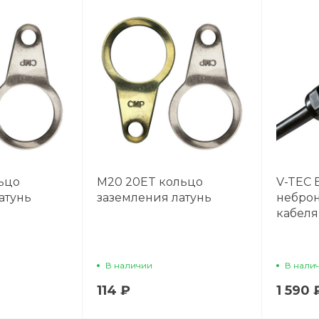
ьцо
М20 20ET кольцо
V-TEC 
атунь
заземления латунь
небро
кабеля
В наличии
В нали
114 ₽
1 590 