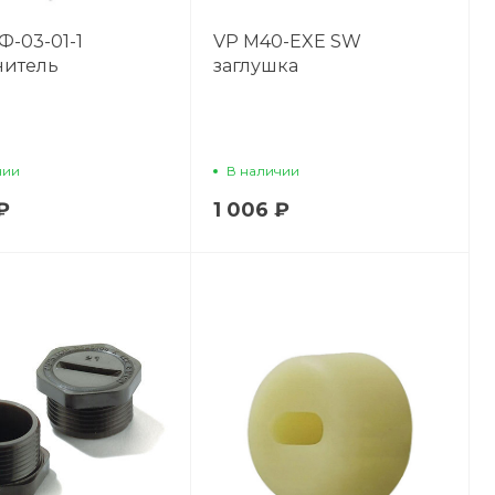
-03-01-1
VP M40-EXE SW
нитель
заглушка
чии
В наличии
₽
1 006 ₽