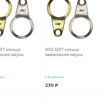
ЕТ кольцо
М32 32ЕТ кольцо
ения латунь
заземления латунь
чии
В наличии
230 ₽