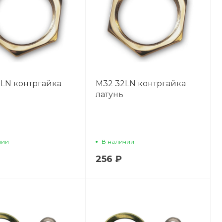
LN контргайка
М32 32LN контргайка
латунь
чии
В наличии
256 ₽