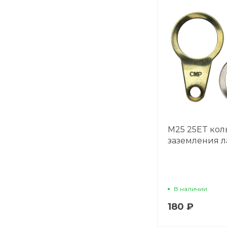
М25 25ET кол
заземления л
В наличии
180 ₽