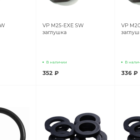
SW
VP M25-EXE SW
VP M2
заглушка
заглуш
В наличии
В нали
352 ₽
336 ₽