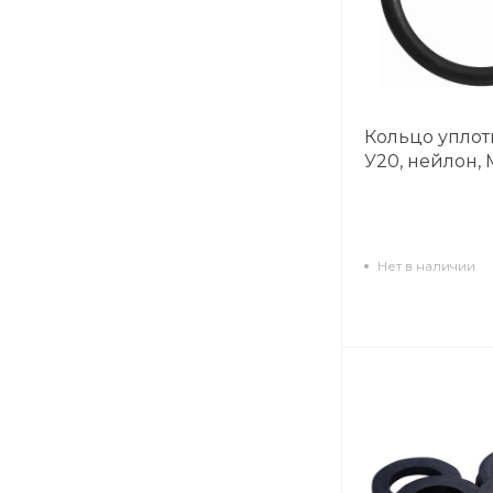
Кольцо упло
У20, нейлон,
Нет в наличии