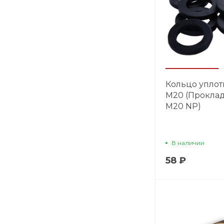
Кольцо упло
М20 (Прокла
M20 NP)
В наличии
58 ₽