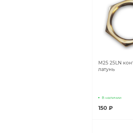
М25 25LN кон
латунь
В наличии
150 ₽