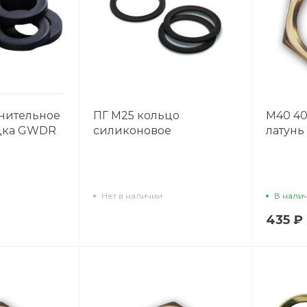
тнительное
ПГ М25 кольцо
М40 40
дка GWDR
силиконовое
латунь
Нет в наличии
В нали
435 ₽