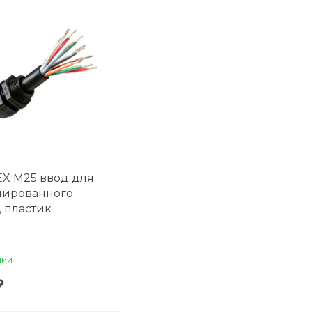
EX М25 ввод для
нированного
, пластик
чии
₽