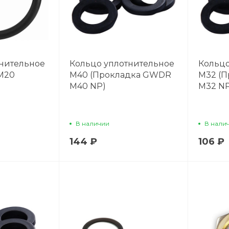
тнительное
Кольцо уплотнительное
Кольцо
 М20
М40 (Прокладка GWDR
М32 (
M40 NP)
M32 NP
В наличии
В нали
144 ₽
106 ₽