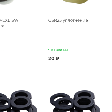
0-EXE SW
GSR25 уплотнение
ка
чии
В наличии
20 ₽