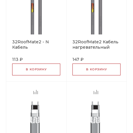
32RoofMate2 - N
32RoofMate2 Кабель
Кабель
нагревательный
нагревательный
саморегулирующийся
саморегулирующийся
113 ₽
147 ₽
В КОРЗИНУ
В КОРЗИНУ