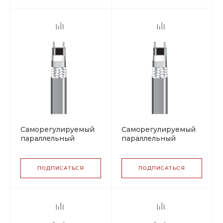
Саморегулируемый
Саморегулируемый
параллельный
параллельный
греющий кабель
греющий кабель
BARTEC PSBL 25 (07-
BARTEC PSBL 25 (07-
5807-2255),
5807-2256),
ПОДПИСАТЬСЯ
ПОДПИСАТЬСЯ
фторполимер
полиолефин