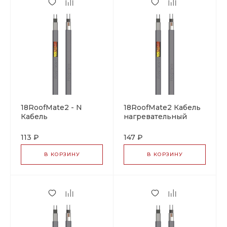
18RoofMate2 - N
18RoofMate2 Кабель
Кабель
нагревательный
нагревательный
саморегулирующийся
саморегулирующийся
113 ₽
147 ₽
В КОРЗИНУ
В КОРЗИНУ