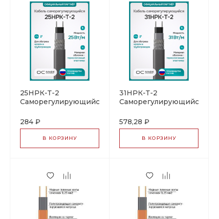
25НРК-Т-2
31НРК-Т-2
Саморегулирующийся
Саморегулирующийся
нагревательный
нагревательный
кабель
кабель
284 ₽
578,28 ₽
В КОРЗИНУ
В КОРЗИНУ