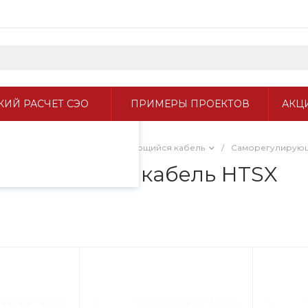
пециалистами и
айте. Продолжая
 его использования.
ИЙ РАСЧЕТ СЭО
ПРИМЕРЫ ПРОЕКТОВ
АКЦ
фиденциальности
.
ый кабель
/
Саморегулирующийся кабель
/
Саморегулирующ
евательный кабель HTSX