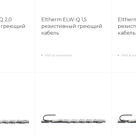
Q 2,0
Eltherm ELW-Q 1,5
Elther
 греющий
резистивный греющий
резис
кабель
кабель
Нет в наличии
Нет в н