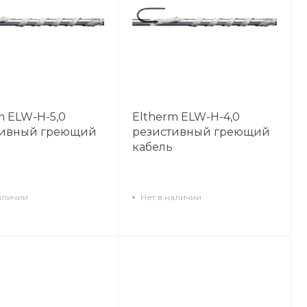
m ELW-H-5,0
Eltherm ELW-H-4,0
тивный греющий
резистивный греющий
кабель
аличии
Нет в наличии