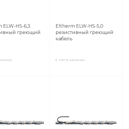
m ELW-HS-6,3
Eltherm ELW-HS-5,0
тивный греющий
резистивный греющий
кабель
аличии
Нет в наличии