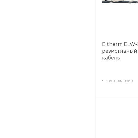
Eltherm ELW-H
резистивный
кабель
Нет в наличии