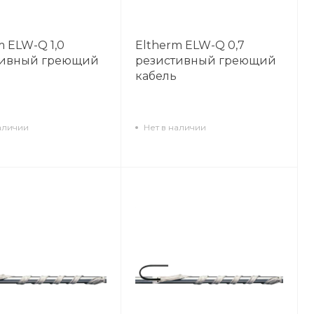
m ELW-Q 1,0
Eltherm ELW-Q 0,7
тивный греющий
резистивный греющий
кабель
аличии
Нет в наличии