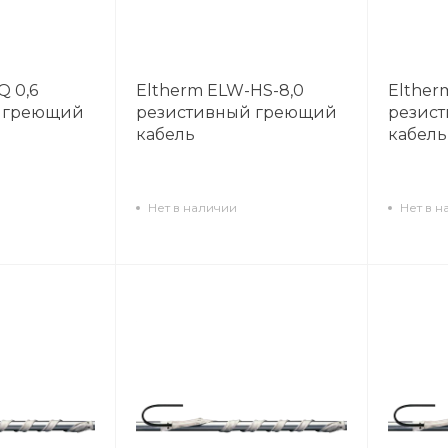
Q 0,6
Eltherm ELW-HS-8,0
Elther
 греющий
резистивный греющий
резис
кабель
кабель
Нет в наличии
Нет в н