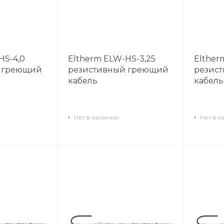
HS-4,0
Eltherm ELW-HS-3,25
Elther
 греющий
резистивный греющий
резис
кабель
кабель
Нет в наличии
Нет в н