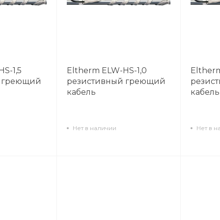
S-1,5
Eltherm ELW-HS-1,0
Elther
 греющий
резистивный греющий
резис
кабель
кабель
Нет в наличии
Нет в н