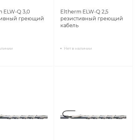
m ELW-Q 3,0
Eltherm ELW-Q 2,5
тивный греющий
резистивный греющий
кабель
аличии
Нет в наличии