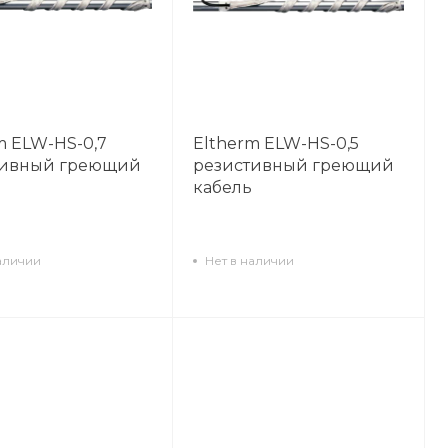
m ELW-HS-0,7
Eltherm ELW-HS-0,5
тивный греющий
резистивный греющий
кабель
аличии
Нет в наличии