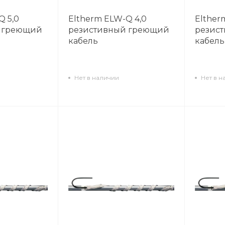
Q 5,0
Eltherm ELW-Q 4,0
Elther
 греющий
резистивный греющий
резис
кабель
кабель
Нет в наличии
Нет в н