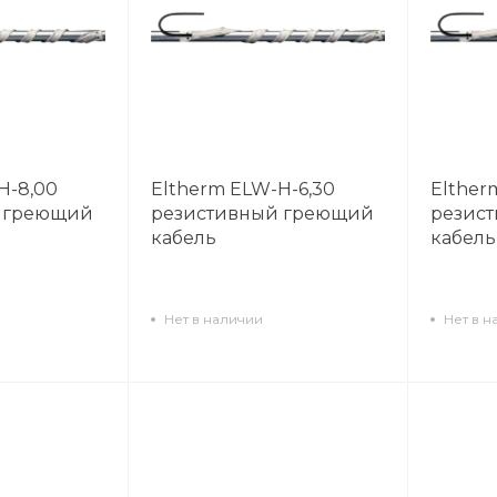
H-8,00
Eltherm ELW-H-6,30
Elther
 греющий
резистивный греющий
резис
кабель
кабель
Нет в наличии
Нет в н