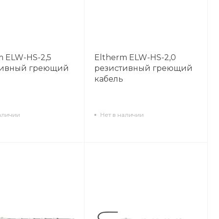
m ELW-HS-2,5
Eltherm ELW-HS-2,0
тивный греющий
резистивный греющий
кабель
аличии
Нет в наличии