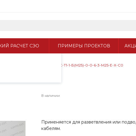
пециалистами и
айте. Продолжая
 его использования.
ИЙ РАСЧЕТ СЭО
ПРИМЕРЫ ПРОЕКТОВ
АКЦ
фиденциальности
.
ревательного кабеля
/
КС-С-Т1-1-Б(М25)-0-0-6-3-М25-Е-Х-С0
М25-Е-Х-С0
В наличии
Применяется для разветвления или подво
кабелям.