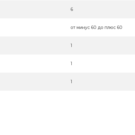
6
от минус 60 до плюс 60
1
1
1