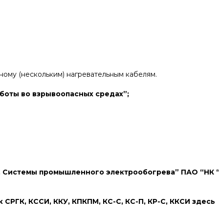
ному (нескольким) нагревательным кабелям.
аботы во взрывоопасных средах”;
 Системы промышленного электрообогрева” ПАО “НК “Ро
РГК, КССИ, ККУ, КПКПМ, КС-С, КС-П, КР-С, ККСИ здесь