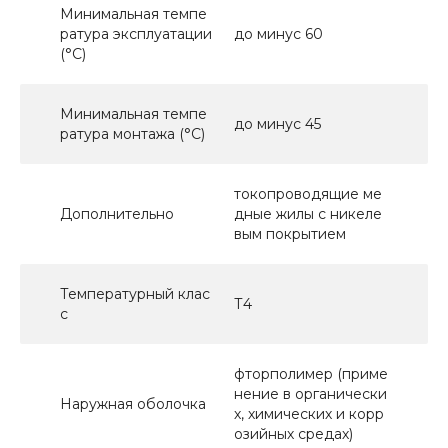
Минимальная темпе
ратура эксплуатации
до минус 60
(°С)
Минимальная темпе
до минус 45
ратура монтажа (°С)
токопроводящие ме
Дополнительно
дные жилы с никеле
вым покрытием
Температурный клас
Т4
с
фторполимер (приме
нение в органически
Наружная оболочка
х, химических и корр
озийных средах)