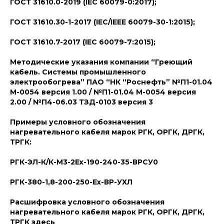
ГОСТ 31610.0-2019 (
IEC
60079-0:2017);
ГОСТ 31610.30-1-2017 (
IEC
/
IEEE
60079-30-1:2015);
ГОСТ 31610.7-2017 (
IEC
60079-7:2015);
Методические указания компании
“Греющий
кабель. Системы промышленного
электрообогрева”
ПАО “НК “Роснефть”
№П1-01.04
М-0054 версия 1.00 / №П1-01.04 М-0054 версия
2.00 / №П4-06.03 ТЗД-0103 версия 3
Примеры условного обозначения
нагревательного кабеля марок РГК, ОРГК, ДРГК,
ТРГК:
РГК-ЭЛ-К/К-М3-2Ех-190-240-35-ВРСУ0
РГК-380-1,8-200-250-Ех-ВР-УХЛ
Расшифровка условного обозначения
нагревательного кабеля марок РГК, ОРГК, ДРГК,
ТРГК здесь