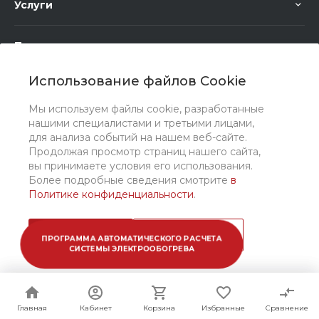
Услуги
Помощь
Использование файлов Cookie
Мы используем файлы cookie, разработанные
нашими специалистами и третьими лицами,
для анализа событий на нашем веб-сайте.
Мы в соц. сетях
Продолжая просмотр страниц нашего сайта,
вы принимаете условия его использования.
Более подробные сведения смотрите
в
Политике конфиденциальности
.
Принимаю
Подробнее
ПРОГРАММА АВТОМАТИЧЕСКОГО РАСЧЕТА
СИСТЕМЫ ЭЛЕКТРООБОГРЕВА
© 2026 ООО "Санто Рус", Все права защищены
Главная
Главная
Кабинет
Кабинет
Корзина
Корзина
Избранные
Избранные
Сравнение
Сравнение