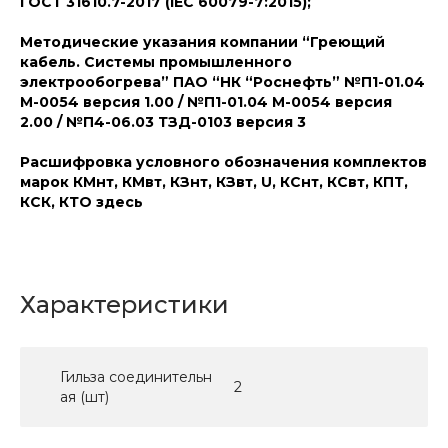
ГОСТ 31610.7-2017 (IEC 60079-7:2015);
Методические указания компании “Греющий
кабель. Системы промышленного
электрообогрева” ПАО “НК “Роснефть” №П1-01.04
М-0054 версия 1.00 / №П1-01.04 М-0054 версия
2.00 / №П4-06.03 ТЗД-0103 версия 3
Расшифровка условного обозначения комплектов
марок КМнт, КМвт, КЗнт, КЗвт, U, КСнт, КСвт, КПТ,
КСК, КТО здесь
Характеристики
Гильза соединительн
2
ая (шт)