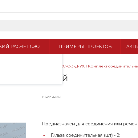
пециалистами и
айте. Продолжая
 его использования.
ИЙ РАСЧЕТ СЭО
ПРИМЕРЫ ПРОЕКТОВ
АКЦ
фиденциальности
.
плектующие, аксессуары
/
КС-С-3-Д-УХЛ Комплект соединительн
оединительный
В наличии
Предназначен для соединения или ремонт
Гильза соединительная (шт) -
2;