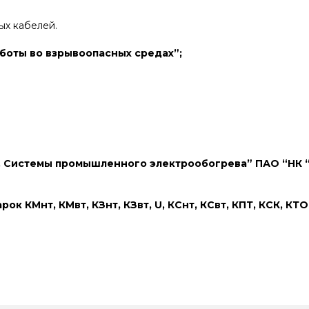
ых кабелей.
аботы во взрывоопасных средах”;
 Системы промышленного электрообогрева” ПАО “НК “Ро
 КМнт, КМвт, КЗнт, КЗвт, U, КСнт, КСвт, КПТ, КСК, КТО