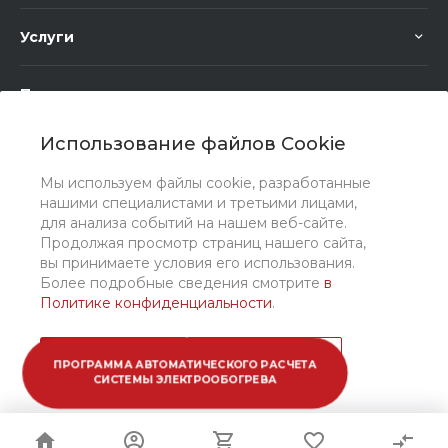
Услуги
Помощь
Использование файлов Cookie
Мы используем файлы cookie, разработанные
нашими специалистами и третьими лицами,
для анализа событий на нашем веб-сайте.
Мы в соц. сетях
Продолжая просмотр страниц нашего сайта,
вы принимаете условия его использования.
Более подробные сведения смотрите
в
Политике конфиденциальности
.
Принимаю
Подробнее
ПРОГРАММА АВТОМАТИЧЕСКОГО РАСЧЕТА
СИСТЕМЫ ЭЛЕКТРООБОГРЕВА
© 2026 ООО "Санто Рус", Все права защищены